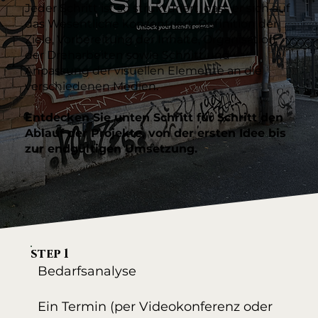
Jeder Schritt ist so strukturiert, dass er sich auf
das Wesentliche konzentriert: Definition der
Ziele, Vorbereitung der Inhalte, Organisation
der Dreharbeiten sowie Schnitt und
Anpassung der visuellen Elemente an die
verschiedenen Medien.
Entdecken Sie unten Schritt für Schritt den
Ablauf der Projekte, von der ersten Idee bis
zur endgültigen Umsetzung.
step 1
Bedarfsanalyse
Ein Termin (per Videokonferenz oder