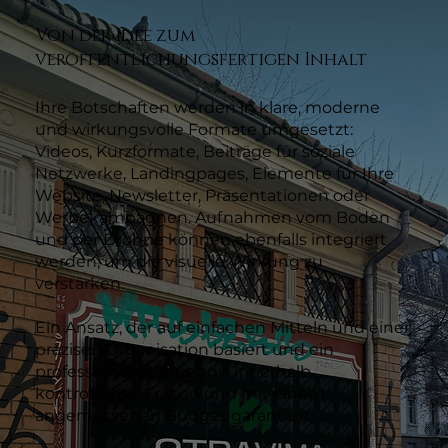
Von der Idee zum
veröffentlichungsfertigen Inhalt
Ihre Botschaften werden in klare, moderne
und wirkungsvolle Formate umgesetzt:
Videos, Kurzformate, Beiträge für soziale
Netzwerke, Landingpages, Elemente für Ihre
Website, Newsletter, Präsentationen oder
Werbekampagnen. Aufnahmen vom Boden
und per Drohne können ebenfalls integriert
werden, um die visuelle Wirkung zu
verstärken.
Ein Ansatz, der auf einfachen Mitteln und einer
präzisen Organisation basiert und ein
professionelles Ergebnis innerhalb
kontrollierter Fristen und mit einem
angemessenen Budget garantiert.