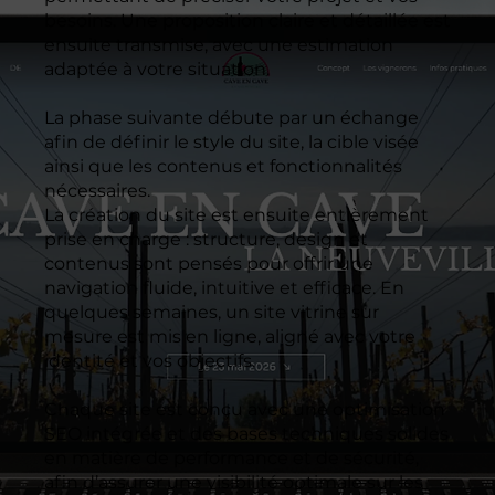
besoins. Une proposition claire et détaillée est
ensuite transmise, avec une estimation
adaptée à votre situation.
La phase suivante débute par un échange
afin de définir le style du site, la cible visée
ainsi que les contenus et fonctionnalités
nécessaires.
La création du site est ensuite entièrement
prise en charge : structure, design et
contenus sont pensés pour offrir une
navigation fluide, intuitive et efficace. En
quelques semaines, un site vitrine sur
mesure est mis en ligne, aligné avec votre
identité et vos objectifs.
Chaque site est conçu avec une optimisation
SEO intégrée et des bases techniques solides
en matière de performance et de sécurité,
afin d’assurer une visibilité optimale sur les